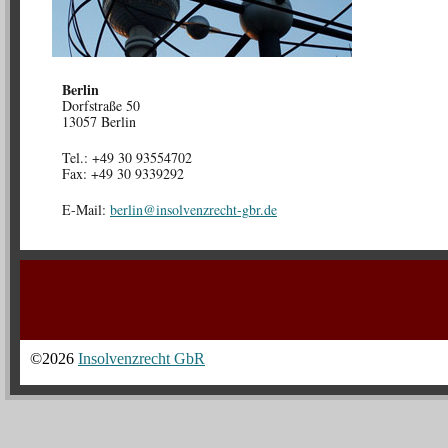
Berlin
Dorfstraße 50
13057 Berlin
Tel.: +49 30 93554702
Fax: +49 30 9339292
E-Mail:
reb
i@nil
vlosn
erzne
g-thc
ed.rb
©2026
Insolvenzrecht GbR